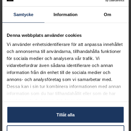
Samtycke
Information
Om
Denna webbplats använder cookies
Vi använder enhetsidentifierare för att anpassa innehållet
och annonserna till användarna, tillhandahålla funktioner
för sociala medier och analysera vår trafik. Vi
vidarebefordrar även sådana identifierare och annan
information från din enhet till de sociala medier och
annons- och analysföretag som vi samarbetar med.
Ring med labbodlade diamanter Capella
Ring med labbodlade diamanter Capella
Dessa kan i sin tur kombinera informationen med annan
FENIA
FENIA
information som du har tillhandahållit eller som de har
17,498:-
13,498:-
samlat in när du har använt deras tjänster.
Tillåt alla