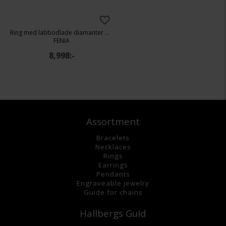
Ring med labbodlade diamanter Capella
FENIA
8,998:-
Assortment
Bracelets
Necklaces
Rings
Earrings
Pendants
Engraveable jewelry
Guide for chains
Hallbergs Guld