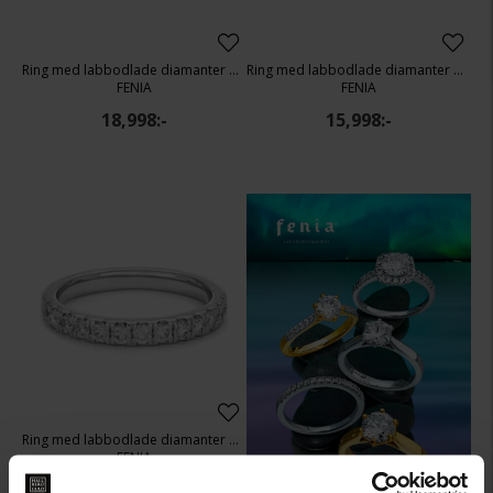
Ring med labbodlade diamanter Capella
Ring med labbodlade diamanter Capella
FENIA
FENIA
18,998:-
15,998:-
Ring med labbodlade diamanter Capella
FENIA
20,498:-