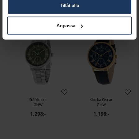
GHW
GHW
Tillåt alla
1,398:-
1,298:-
Anpassa
Stålklocka
Klocka Oscar
GHW
GHW
1,298:-
1,198:-