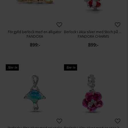
Förgylld berlock med en alligator
Berlock i äkta silver med Stitch på semester
PANDORA
PANDORA CHARMS
899:-
899:-
New in
New in