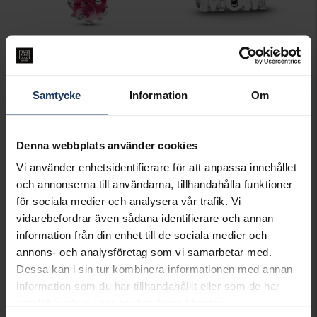
Berlock i äkta silver med rosa snigel
Berlock i äkta silver med texten MUM
PANDORA
PANDORA CHARMS
Samtycke
Information
Om
449:-
349:-
Denna webbplats använder cookies
Vi använder enhetsidentifierare för att anpassa innehållet
och annonserna till användarna, tillhandahålla funktioner
för sociala medier och analysera vår trafik. Vi
vidarebefordrar även sådana identifierare och annan
information från din enhet till de sociala medier och
annons- och analysföretag som vi samarbetar med.
Dessa kan i sin tur kombinera informationen med annan
information som du har tillhandahållit eller som de har
samlat in när du har använt deras tjänster.