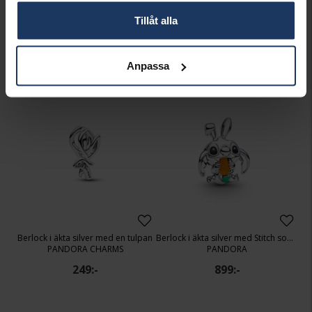
Berlock i äkta silver med hjärta och fjäril
Berlock i äkta silver med en snigel
PANDORA CHARMS
PANDORA CHARMS
Tillåt alla
349:-
299:-
Anpassa
Berlock i äkta silver med en tulpan
Berlock i äkta silver med Stitch som påskhare
PANDORA CHARMS
PANDORA
249:-
899:-