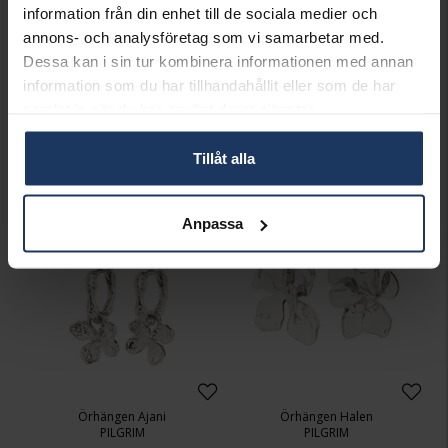
information från din enhet till de sociala medier och
annons- och analysföretag som vi samarbetar med.
Dessa kan i sin tur kombinera informationen med annan
Örhängen Mylan
Örhängen Ajani
information som du har tillhandahållit eller som de har
PILGRIM
PILGRIM
samlat in när du har använt deras tjänster.
449:-
449:-
Tillåt alla
Anpassa
Örhängen Ajani
Örhängen Halen
PILGRIM
PILGRIM