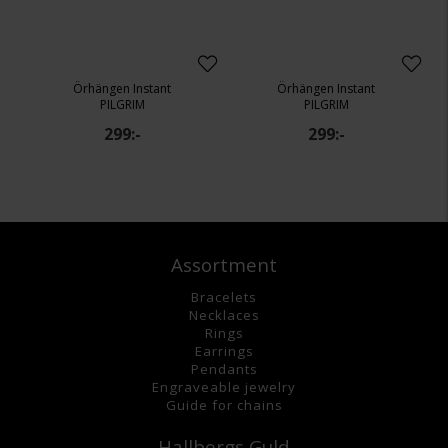
Örhängen Instant
Örhängen Instant
PILGRIM
PILGRIM
299:-
299:-
Assortment
Bracelets
Necklaces
Rings
Earrings
Pendants
Engraveable jewelry
Guide for chains
Hallbergs Guld