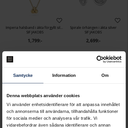
Imperia halsband i äkta förgyllt silver
Spirale örhängen i äkta silver
SIF JAKOBS
SIF JAKOBS
1,799:-
2,699:-
Samtycke
Information
Om
Denna webbplats använder cookies
Vi använder enhetsidentifierare för att anpassa innehållet
och annonserna till användarna, tillhandahålla funktioner
för sociala medier och analysera vår trafik. Vi
Spirale halsband i äkta silver
Imperia ring i äkta förgyllt silver
vidarebefordrar även sådana identifierare och annan