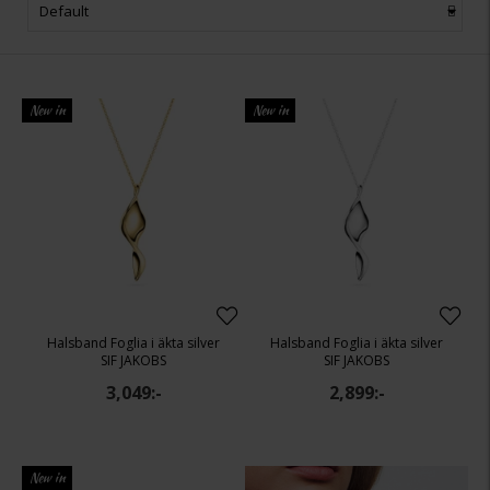
Default
Akkurat nå får du et unikt smykkeskrin på kjøpet når du
handler fra jubileumskolleksjonen Roccanova – en
kolleksjon som utstråler eleganse, luksus og tidløs design.
New in
New in
Halsband Foglia i äkta silver
Halsband Foglia i äkta silver
SIF JAKOBS
SIF JAKOBS
3,049:-
2,899:-
New in