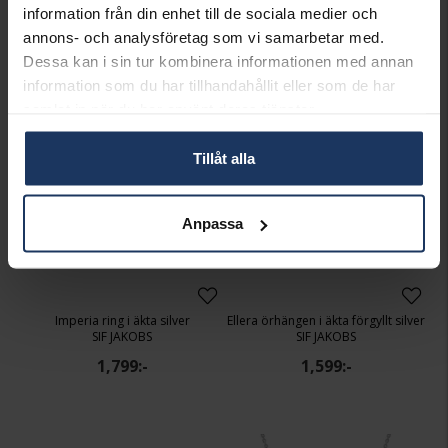
SIF JAKOBS
SIF JAKOBS
information från din enhet till de sociala medier och
2,199:-
1,999:-
annons- och analysföretag som vi samarbetar med.
Dessa kan i sin tur kombinera informationen med annan
information som du har tillhandahållit eller som de har
samlat in när du har använt deras tjänster.
Tillåt alla
Anpassa
Imperia ring i äkta silver
Ellera örhängen i äkta förgyllt silver
SIF JAKOBS
SIF JAKOBS
1,799:-
1,599:-