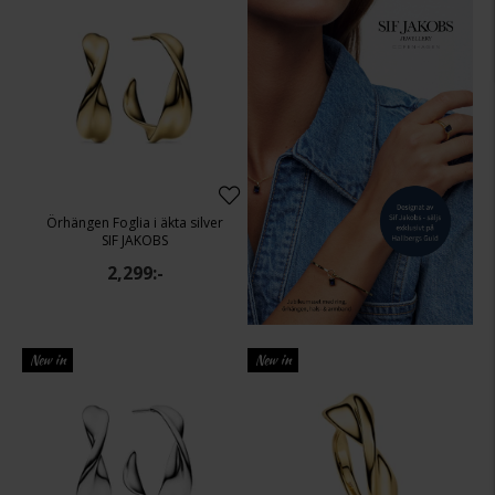
Örhängen Foglia i äkta silver
SIF JAKOBS
2,299:-
New in
New in